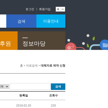
로그인
회원가입
이용안내
검색
/후원
정보마당
홈 > 자료검색 >
대체자료 제작 신청
검색
등록일
조회수
2018.02.20
220