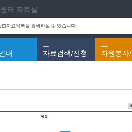
메인메뉴 바로가기
본문 바로가기
센터 자료실
안내
자료검색/신청
자원봉사
제목