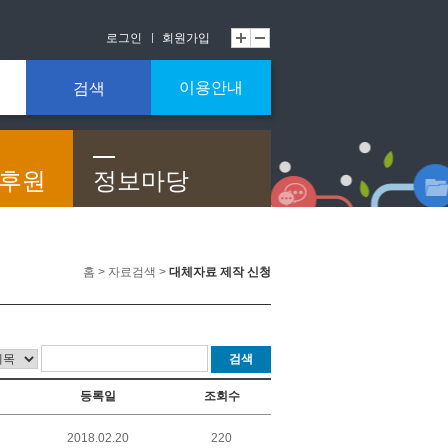
로그인
회원가입
이용안내
검색
/후원
정보마당
홈 > 자료검색 >
대체자료 제작 신청
검색
등록일
조회수
2018.02.20
220