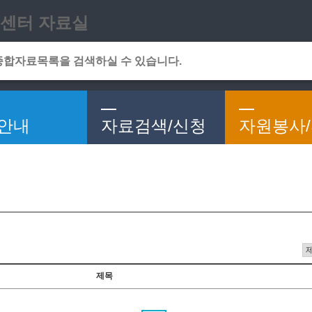
메인메뉴 바로가기
본문 바로가기
센터 자료실
안내
자료검색/신청
자원봉사
제목