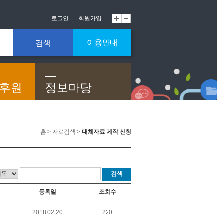
로그인
회원가입
이용안내
검색
/후원
정보마당
홈 > 자료검색 >
대체자료 제작 신청
검색
등록일
조회수
2018.02.20
220