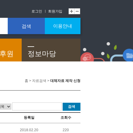
로그인
회원가입
이용안내
검색
/후원
정보마당
홈 > 자료검색 >
대체자료 제작 신청
검색
등록일
조회수
2018.02.20
220