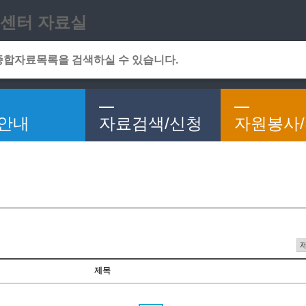
메인메뉴 바로가기
본문 바로가기
센터 자료실
안내
자료검색/신청
자원봉사
제목