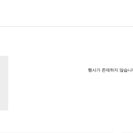
선, 윤민아, 이경화,
연선, 이현진, 장혜
정선아 / 공동체
행사가 존재하지 않습니