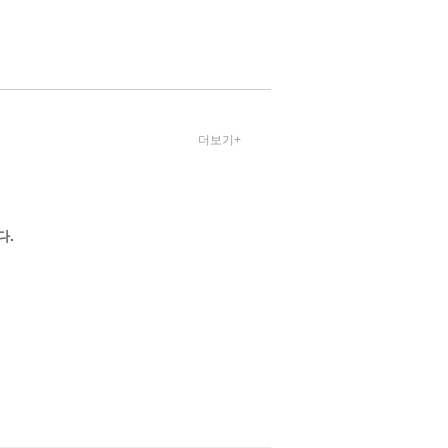
 이
진,
더보기+
다.