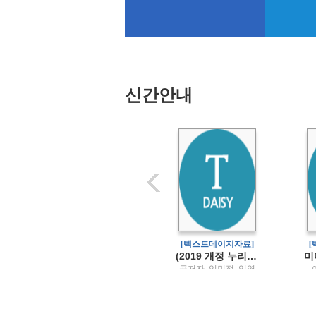
신간안내
[텍스트데이지자료]
[텍스트데이지자료]
 정책
사회과학 연구방법론
(2019 개정 누리과정·2024 개정 표준보육과정을 반영한) 영유아건강교육
공저자: 노성호, 구정
공저자: 임민정, 임영
화, 김상원 / 박영사
심, 정정희 / 공동체