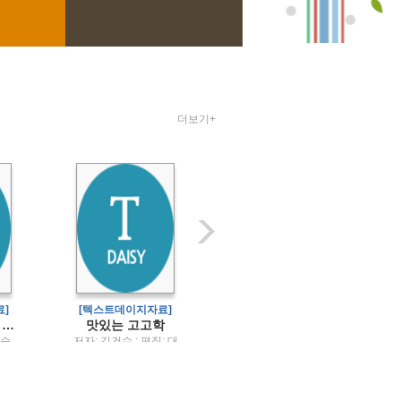
더보기+
]
[텍스트데이지자료]
[텍스트데이지자료]
(유아·놀이중심) 유아교육과정
맛있는 고고학
장애아동의 이해
곽승
저자: 김건수 ; 편집: 대
임경옥 저 / 학지사
 서
한문화재연구원 / 진인
미,
진
오채