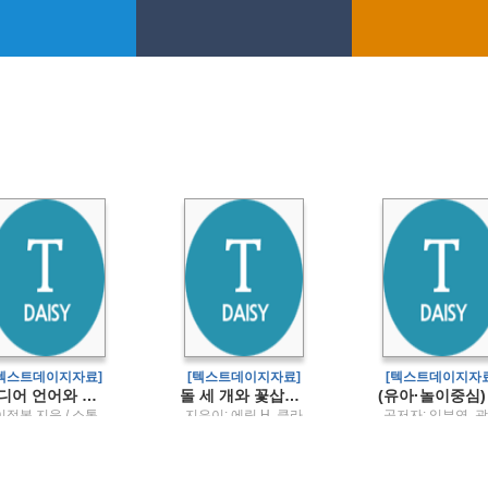
[텍스트데이지자료]
[텍스트데이지자료]
[텍스트데이지자료
미디어 언어와 문화
돌 세 개와 꽃삽사라진 문명을 역사로 만드는 발굴 이야기
이정복 지음 / 소통
지은이: 에릭 H. 클라
공저자: 임부연, 
인 ; 옮긴이: 정소영 ;
주, 권혜진, 김성숙,
삽화: 안준걸 / 인테쿨
보순, 손은실, 신은
타
연희정, 염지숙, 