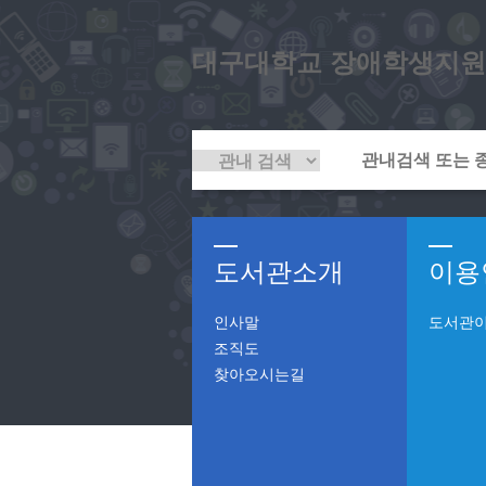
대구대학교 장애학생지원
도서관소개
이용
인사말
도서관
조직도
찾아오시는길