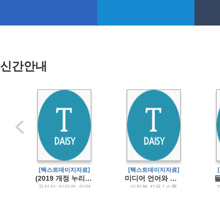
신간안내
]
[텍스트데이지자료]
[텍스트데이지자료]
연구방법론
(2019 개정 누리과정·2024 개정 표준보육과정을 반영한) 영유아건강교육
미디어 언어와 문화
정
공저자: 임민정, 임영
이정복 지음 / 소통
심, 정정희 / 공동체