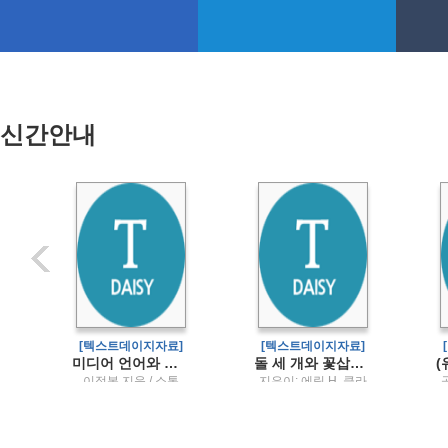
신간안내
]
[텍스트데이지자료]
[텍스트데이지자료]
정을 반영한) 영유아건강교육
미디어 언어와 문화
돌 세 개와 꽃삽사라진 문명을 역사로 만드는 발굴 이야기
영
이정복 지음 / 소통
지은이: 에릭 H. 클라
인 ; 옮긴이: 정소영 ;
주
삽화: 안준걸 / 인테쿨
타