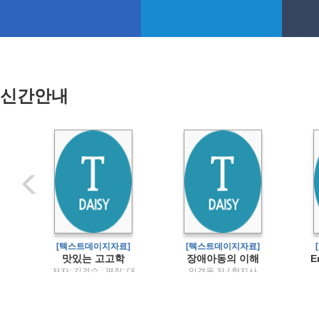
신간안내
]
[텍스트데이지자료]
[텍스트데이지자료]
) 유아교육과정
맛있는 고고학
장애아동의 이해
승
저자: 김건수 ; 편집: 대
임경옥 저 / 학지사
서
한문화재연구원 / 진인
,
진
T
채