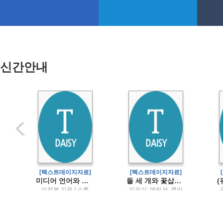
신간안내
]
[텍스트데이지자료]
[텍스트데이지자료]
정을 반영한) 영유아건강교육
미디어 언어와 문화
돌 세 개와 꽃삽사라진 문명을 역사로 만드는 발굴 이야기
영
이정복 지음 / 소통
지은이: 에릭 H. 클라
인 ; 옮긴이: 정소영 ;
주
삽화: 안준걸 / 인테쿨
타