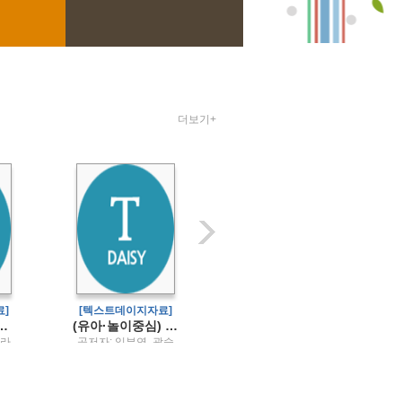
더보기+
]
[텍스트데이지자료]
[텍스트데이지자료]
진 문명을 역사로 만드는 발굴 이야기
(유아·놀이중심) 유아교육과정
맛있는 고고학
클라
공저자: 임부연, 곽승
저자: 김건수 ; 편집: 대
 ;
주, 권혜진, 김성숙, 서
한문화재연구원 / 진인
테쿨
보순, 손은실, 신은미,
진
연희정, 염지숙, 오채