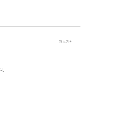
선, 윤민아, 이경화, 이
연선, 이현진, 장혜진,
정선아 / 공동체
더보기+
다.