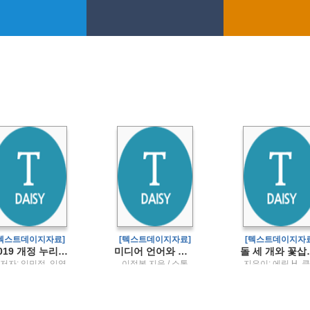
[텍스트데이지자료]
[텍스트데이지자료]
[텍스트데이지자료
(2019 개정 누리과정·2024 개정 표준보육과정을 반영한) 영유아건강교육
미디어 언어와 문화
돌 세 개와 꽃삽사라
저자: 임민정, 임영
이정복 지음 / 소통
지은이: 에릭 H. 
심, 정정희 / 공동체
인 ; 옮긴이: 정소영
삽화: 안준걸 / 인
타