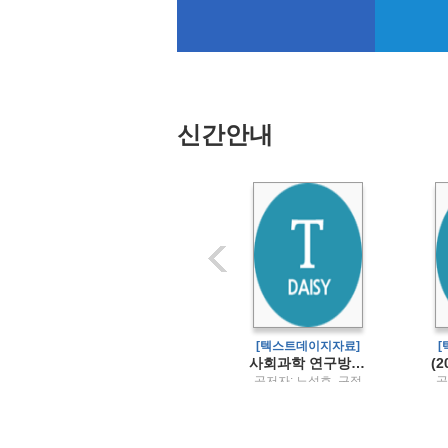
신간안내
[텍스트데이지자료]
[텍스트데이지자료]
특수교육과 통합교육의 사회학장애학생과 저성취 학생을 위한 교육 정책
사회과학 연구방법론
Sally Tomlinson 저 ;
공저자: 노성호, 구정
공
강종구, 김라경, 김지
화, 김상원 / 박영사
연, 강성구, 김소현 공
역 / 학지사