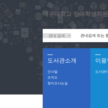
대구대학교 장애학생지원
도서관소개
이용
인사말
도서관
조직도
찾아오시는길