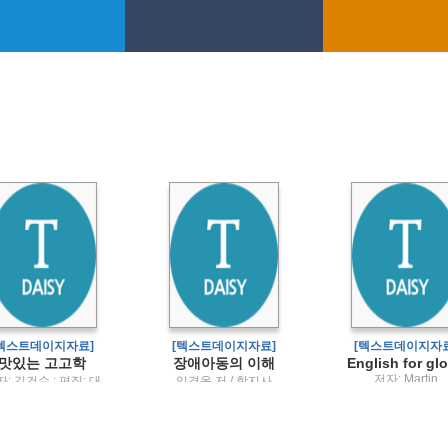
[텍스트데이지자료]
[텍스트데이지자료]
[텍스트데이지자료
맛있는 고고학
장애아동의 이해
저자: Martin
: 김건수 ; 편집: 대
임경옥 저 / 학지사
Ridgeway, Murr
문화재연구원 / 진인
Johnson, Patric
진
Travers / 대구대
출판부