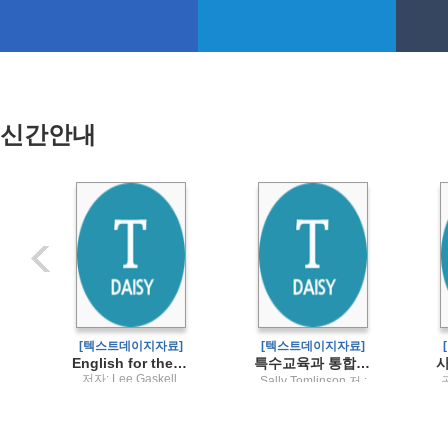
신간안내
]
[텍스트데이지자료]
[텍스트데이지자료]
ommunication
English for the workplace
특수교육과 통합교육의 사회학장애학생과 저성취 학생을 위한 교육 정책
저자: Lee Gaskell,
Sally Tomlinson 저 ;
Jay Riley, Patrick
강종구, 김라경, 김지
Travers / 대구대학교
연, 강성구, 김소현 공
교
출판부
역 / 학지사