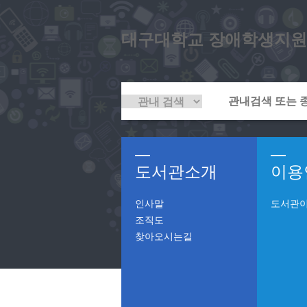
대구대학교 장애학생지원
도서관소개
이용
인사말
도서관
조직도
찾아오시는길