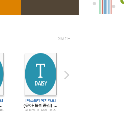
더보기+
]
[텍스트데이지자료]
[텍스트데이지자료]
진 문명을 역사로 만드는 발굴 이야기
(유아·놀이중심) 유아교육과정
맛있는 고고학
클라
공저자: 임부연, 곽승
저자: 김건수 ; 편집: 대
 ;
주, 권혜진, 김성숙, 서
한문화재연구원 / 진인
테쿨
보순, 손은실, 신은미,
진
연희정, 염지숙, 오채