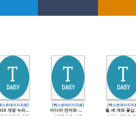
[텍스트데이지자료]
[텍스트데이지자료]
[텍스트데이지자료
(2019 개정 누리과정·2024 개정 표준보육과정을 반영한) 영유아건강교육
미디어 언어와 문화
돌 세 개와 꽃삽사라
저자: 임민정, 임영
이정복 지음 / 소통
지은이: 에릭 H. 
심, 정정희 / 공동체
인 ; 옮긴이: 정소영
삽화: 안준걸 / 인
타