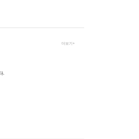
선, 윤민아, 이경화, 이
연선, 이현진, 장혜진,
정선아 / 공동체
더보기+
다.