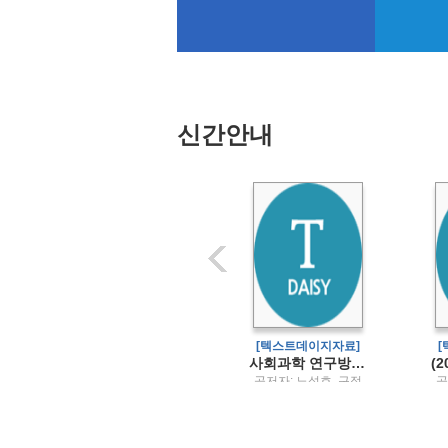
신간안내
[텍스트데이지자료]
[텍스트데이지자료]
특수교육과 통합교육의 사회학장애학생과 저성취 학생을 위한 교육 정책
사회과학 연구방법론
Sally Tomlinson 저 ;
공저자: 노성호, 구정
공
강종구, 김라경, 김지
화, 김상원 / 박영사
연, 강성구, 김소현 공
역 / 학지사