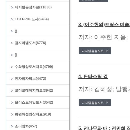
디지털음성자료(11030)
TEXT-PDF도서(9484)
3. (이주헌의)프랑스 미
()
저자: 이주헌 지음; 
점자라벨도서(6776)
디지털음성자료
()
수화영상도서자료(4799)
4. 판타스틱 걸
전자점자악보(4472)
저자: 김혜정; 발행처
오디오데이지자료(3942)
보이스브레일도서(3542)
디지털음성자료
화면해설영상자료(919)
소리영화(457)
5. 전나무와 매 : 전민희