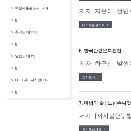
묵점자혼용도서(325)
저자: 지은이: 전민
()
디지털음성자료
촉각도서(111)
()
6. 한국단편문학전집
일반도서(35)
저자: 하근찬; 발행처
()
점자도서
FULL데이지자료(31)
()
7. 마법의 술 ; 노빈손씨
저자: [저자불명];
휴먼음성자료