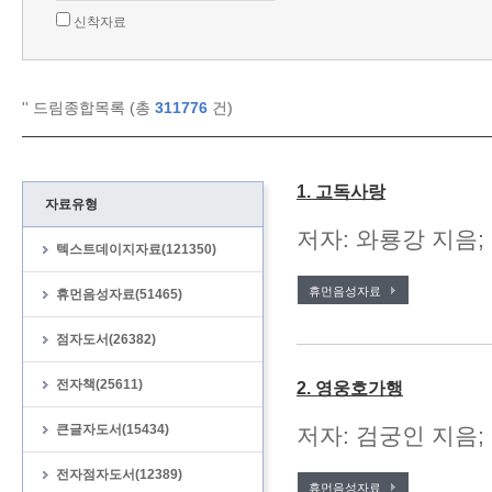
신착자료
'
' 드림종합목록 (총
311776
건)
1. 고독사랑
자료유형
저자: 와룡강 지음;
텍스트데이지자료(121350)
휴먼음성자료
휴먼음성자료(51465)
점자도서(26382)
전자책(25611)
2. 영웅호가행
큰글자도서(15434)
저자: 검궁인 지음; 
전자점자도서(12389)
휴먼음성자료