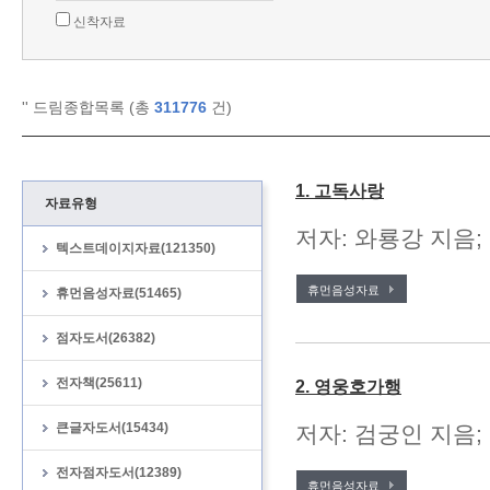
신착자료
'
' 드림종합목록 (총
311776
건)
1. 고독사랑
자료유형
저자: 와룡강 지음;
텍스트데이지자료(121350)
휴먼음성자료
휴먼음성자료(51465)
점자도서(26382)
전자책(25611)
2. 영웅호가행
큰글자도서(15434)
저자: 검궁인 지음; 
전자점자도서(12389)
휴먼음성자료