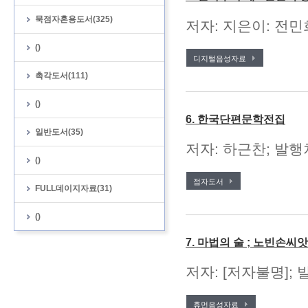
묵점자혼용도서(325)
저자: 지은이: 전민
()
디지털음성자료
촉각도서(111)
()
6. 한국단편문학전집
일반도서(35)
저자: 하근찬; 발행처
()
점자도서
FULL데이지자료(31)
()
7. 마법의 술 ; 노빈손씨
저자: [저자불명];
휴먼음성자료