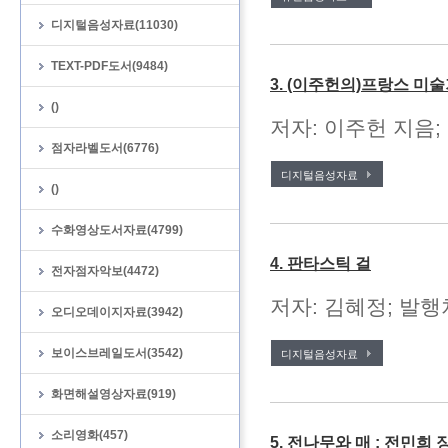
디지털음성자료(11030)
TEXT-PDF도서(9484)
3. (이주헌의)프랑스 미
()
저자: 이주헌 지음; 
점자라벨도서(6776)
디지털음성자료
()
수화영상도서자료(4799)
4. 판타스틱 걸
전자점자악보(4472)
저자: 김혜정; 발행처
오디오데이지자료(3942)
보이스브레일도서(3542)
디지털음성자료
화면해설영상자료(919)
소리영화(457)
5. 전나무와 매 : 전민희