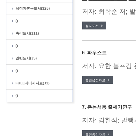
묵점자혼용도서(325)
저자: 최학순 저; 
()
점자도서
촉각도서(111)
()
6. 파우스트
일반도서(35)
저자: 요한 볼프강 폰
()
휴먼음성자료
FULL데이지자료(31)
()
7. 촌놈서동 출세기연구
저자: 김헌식; 발행처
휴먼음성자료