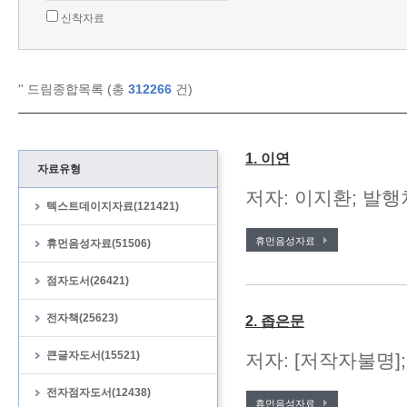
신착자료
'
' 드림종합목록 (총
312266
건)
1. 이연
자료유형
저자: 이지환; 발행
텍스트데이지자료(121421)
휴먼음성자료
휴먼음성자료(51506)
점자도서(26421)
전자책(25623)
2. 좁은문
큰글자도서(15521)
저자: [저작자불명]
전자점자도서(12438)
휴먼음성자료