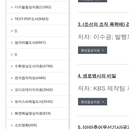
디지털음성자료(11082)
TEXT-PDF도서(9483)
3. (조선의 조직 폭력배) 
()
저자: 이수광; 발행처
점자라벨도서(6907)
휴먼음성자료
()
수화영상도서자료(4799)
4. 생로병사의 비밀
전자점자악보(4480)
저자: KBS 제작팀 
오디오데이지자료(3942)
보이스브레일도서(3542)
휴먼음성자료
화면해설영상자료(919)
소리영화(459)
5. (아마추어무선기사)