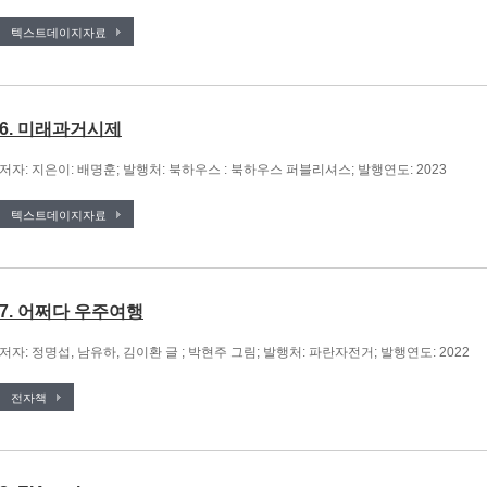
텍스트데이지자료
6. 미래과거시제
저자: 지은이: 배명훈; 발행처: 북하우스 : 북하우스 퍼블리셔스; 발행연도: 2023
텍스트데이지자료
7. 어쩌다 우주여행
저자: 정명섭, 남유하, 김이환 글 ; 박현주 그림; 발행처: 파란자전거; 발행연도: 2022
전자책