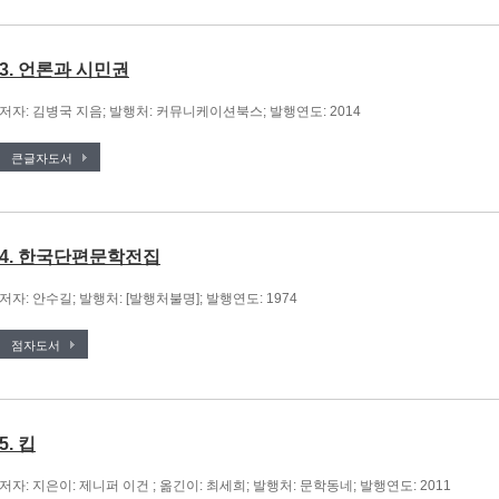
3. 언론과 시민권
저자: 김병국 지음; 발행처: 커뮤니케이션북스; 발행연도: 2014
큰글자도서
4. 한국단편문학전집
저자: 안수길; 발행처: [발행처불명]; 발행연도: 1974
점자도서
5. 킵
저자: 지은이: 제니퍼 이건 ; 옮긴이: 최세희; 발행처: 문학동네; 발행연도: 2011