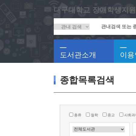
대구대학교 장애학생지원
도서관소개
이용
종합목록검색
총류
철학
종교
사회과