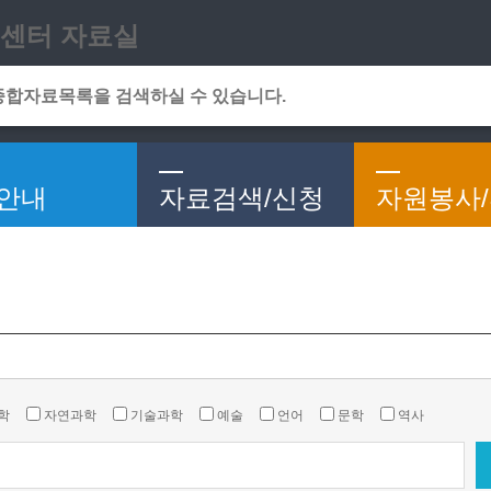
메인메뉴 바로가기
본문 바로가기
센터 자료실
안내
자료검색/신청
자원봉사
학
자연과학
기술과학
예술
언어
문학
역사