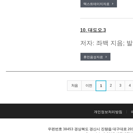
텍스트데이지자료
10. 대도오.3
저자: 좌백 지음; 발
휴먼음성자료
처음
이전
2
3
4
1
개인정보처리방침
우편번호 38453 경상북도 경산시 진량읍 대구대로 201 