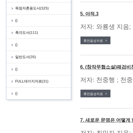
묵점자혼용도서(325)
5. 야적.3
()
저자: 와룡생 지음;
촉각도서(111)
휴먼음성자료
()
일반도서(35)
6. (창작무협소설)패검비
()
저자: 천중행 ; 천중
FULL데이지자료(31)
()
휴먼음성자료
7. 새로운 문명은 어떻
저자: 최민자 지음;