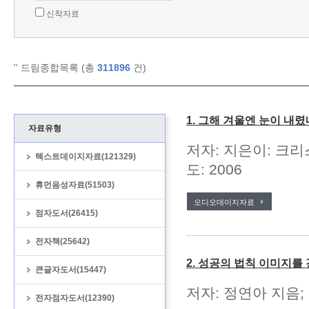
신착자료
'
' 드림종합목록 (총
311896
건)
1. 그해 겨울엔 눈이 내렸
자료유형
저자: 지은이: 크리
텍스트데이지자료(121329)
도: 2006
휴먼음성자료(51503)
오디오데이지자료
점자도서(26415)
전자책(25642)
2. 성공의 법칙 이미지를
큰글자도서(15447)
저자: 정연아 지음; 
전자점자도서(12390)