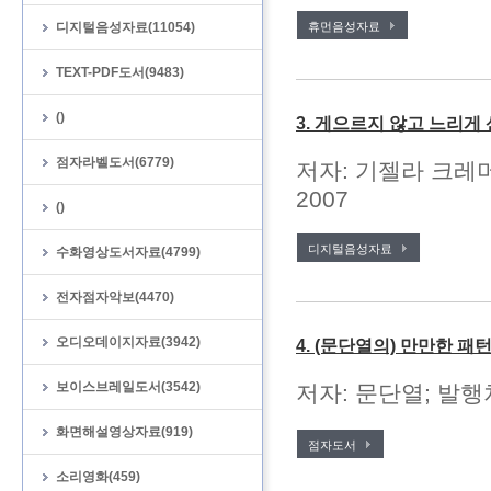
디지털음성자료(11054)
휴먼음성자료
TEXT-PDF도서(9483)
()
3. 게으르지 않고 느리게
점자라벨도서(6779)
저자: 기젤라 크레머
2007
()
디지털음성자료
수화영상도서자료(4799)
전자점자악보(4470)
오디오데이지자료(3942)
4. (문단열의) 만만한 
보이스브레일도서(3542)
저자: 문단열; 발행처
화면해설영상자료(919)
점자도서
소리영화(459)