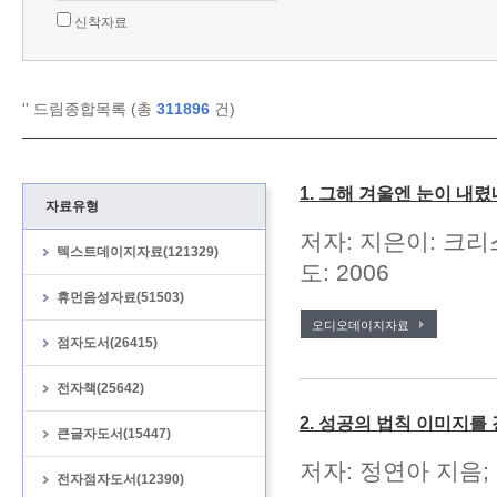
신착자료
'
' 드림종합목록 (총
311896
건)
1. 그해 겨울엔 눈이 내렸
자료유형
저자: 지은이: 크리
텍스트데이지자료(121329)
도: 2006
휴먼음성자료(51503)
오디오데이지자료
점자도서(26415)
전자책(25642)
2. 성공의 법칙 이미지를
큰글자도서(15447)
저자: 정연아 지음; 
전자점자도서(12390)