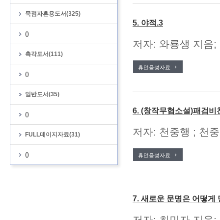
묵점자혼용도서(325)
5. 야적.3
()
저자: 와룡생 지음;
촉각도서(111)
휴먼음성자료
()
일반도서(35)
6. (창작무협소설)패검비
()
저자: 천중행 ; 천중
FULL데이지자료(31)
()
휴먼음성자료
7. 새로운 문명은 어떻
저자: 최민자 지음;