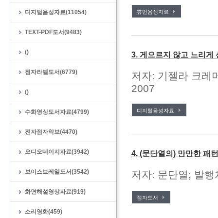
디지털음성자료(11054)
휴먼음성자료
TEXT-PDF도서(9483)
()
3. 게으르지 않고 느리게
점자라벨도서(6779)
저자: 기젤라 크레머
2007
()
디지털음성자료
수화영상도서자료(4799)
전자점자악보(4470)
오디오데이지자료(3942)
4. (문단열의) 만만한 
보이스브레일도서(3542)
저자: 문단열; 발행처
화면해설영상자료(919)
점자도서
소리영화(459)