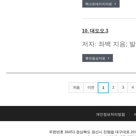
텍스트데이지자료
10. 대도오.3
저자: 좌백 지음; 발
휴먼음성자료
처음
이전
2
3
4
1
개인정보처리방침
우편번호 38453 경상북도 경산시 진량읍 대구대로 201 