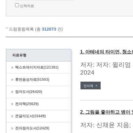
신착자료
'
' 드림종합목록 (총
312073
건)
1. 아테네의 타이먼, 청
자료유형
저자: 저자: 윌리엄
텍스트데이지자료(121391)
2024
휴먼음성자료(51503)
전자책
점자도서(26420)
전자책(25629)
2. 그림을 좋아하고 병이
큰글자도서(15449)
저자: 신채윤 지음;
전자점자도서(12429)