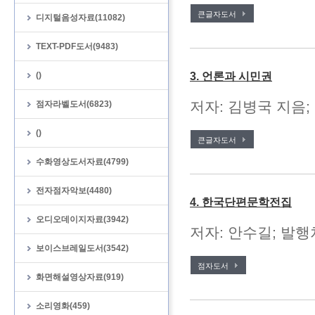
큰글자도서
디지털음성자료(11082)
TEXT-PDF도서(9483)
()
3. 언론과 시민권
저자: 김병국 지음;
점자라벨도서(6823)
()
큰글자도서
수화영상도서자료(4799)
전자점자악보(4480)
4. 한국단편문학전집
오디오데이지자료(3942)
저자: 안수길; 발행처
보이스브레일도서(3542)
점자도서
화면해설영상자료(919)
소리영화(459)