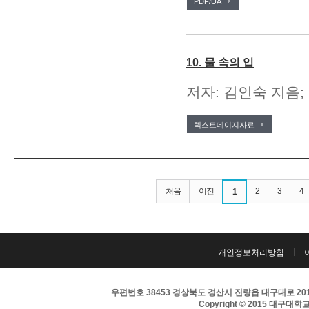
PDF/UA
10. 물 속의 입
저자: 김인숙 지음;
텍스트데이지자료
처음
이전
2
3
4
1
개인정보처리방침
우편번호 38453 경상북도 경산시 진량읍 대구대로 201 
Copyright © 2015 대구대학교