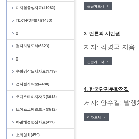
큰글자도서
디지털음성자료(11082)
TEXT-PDF도서(9483)
()
3. 언론과 시민권
저자: 김병국 지음;
점자라벨도서(6823)
()
큰글자도서
수화영상도서자료(4799)
전자점자악보(4480)
4. 한국단편문학전집
오디오데이지자료(3942)
저자: 안수길; 발행처
보이스브레일도서(3542)
점자도서
화면해설영상자료(919)
소리영화(459)