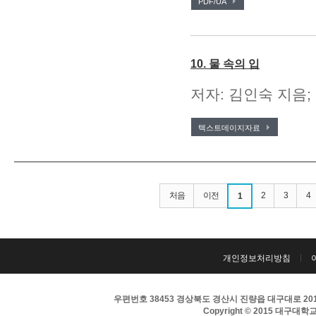
PDF/UA
10. 물 속의 입
저자: 김인숙 지음;
텍스트데이지자료
처음
이전
2
3
4
1
개인정보처리방침
우편번호 38453 경상북도 경산시 진량읍 대구대로 201 
Copyright © 2015 대구대학교