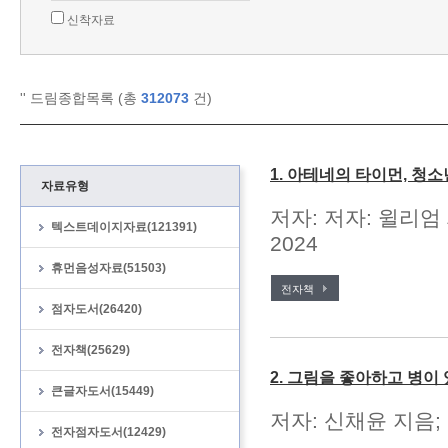
신착자료
'
' 드림종합목록 (총
312073
건)
1. 아테네의 타이먼, 청
자료유형
저자: 저자: 윌리엄
텍스트데이지자료(121391)
2024
휴먼음성자료(51503)
전자책
점자도서(26420)
전자책(25629)
2. 그림을 좋아하고 병이
큰글자도서(15449)
저자: 신채윤 지음;
전자점자도서(12429)