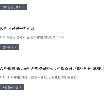
디지털음성자료
6. 한국단편문학전집
저자: 하근찬; 발행처: [발행처불명]; 발행연도: 1974
점자도서
7. 마법의 술 ; 노빈손씨앗을박씨 ; 성철스님 ; 내가 만난 꼬개비
저자: [저자불명]; 발행처: [발행처불명]; 발행연도: [발행년불명]
휴먼음성자료