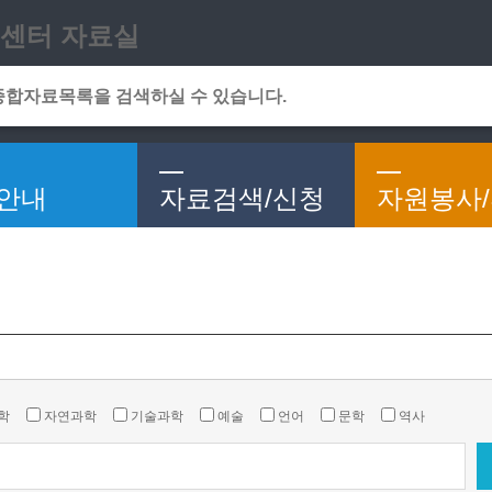
메인메뉴 바로가기
본문 바로가기
센터 자료실
안내
자료검색/신청
자원봉사
학
자연과학
기술과학
예술
언어
문학
역사