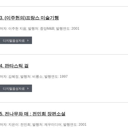
3. (이주헌의)프랑스 미술기행
저자: 이주헌 지음; 발행처: 중앙M&B; 발행연도: 2001
디지털음성자료
4. 판타스틱 걸
저자: 김혜정; 발행처: 비룡소; 발행연도: 1997
디지털음성자료
5. 전나무와 매 : 전민희 장편소설
저자: 지은이: 전민희; 발행처: 제우미디어; 발행연도: 2001