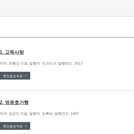
1. 고독사랑
저자: 와룡강 지음; 발행처: 인크리션; 발행연도: 2013
휴먼음성자료
2. 영웅호가행
저자: 검궁인 지음; 발행처: 초록배; 발행연도: 1997
휴먼음성자료