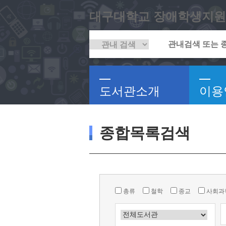
대구대학교 장애학생지원
도서관소개
이용
종합목록검색
총류
철학
종교
사회과