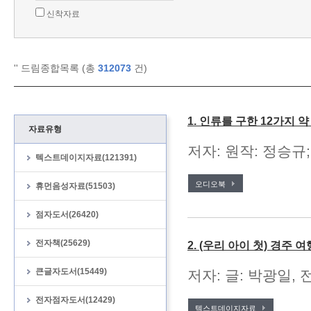
신착자료
'
' 드림종합목록 (총
312073
건)
1. 인류를 구한 12가지 
자료유형
저자: 원작: 정승규;
텍스트데이지자료(121391)
오디오북
휴먼음성자료(51503)
점자도서(26420)
전자책(25629)
2. (우리 아이 첫) 경주 여
큰글자도서(15449)
저자: 글: 박광일, 
전자점자도서(12429)
텍스트데이지자료