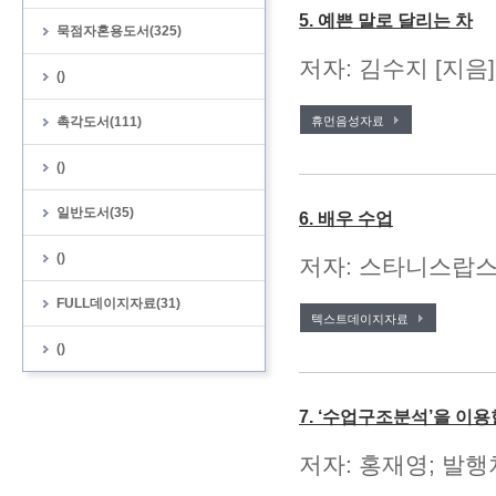
5. 예쁜 말로 달리는 차
묵점자혼용도서(325)
저자: 김수지 [지음
()
촉각도서(111)
휴먼음성자료
()
일반도서(35)
6. 배우 수업
()
저자: 스타니스랍스키 
FULL데이지자료(31)
텍스트데이지자료
()
7. ‘수업구조분석’을 이
저자: 홍재영; 발행