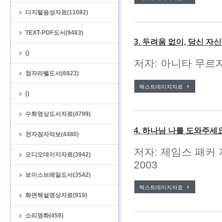
디지털음성자료(11082)
TEXT-PDF도서(9483)
3. 두려움 없이, 당신 자
()
저자: 아니타 무르자
점자라벨도서(6823)
텍스트데이지자료
()
수화영상도서자료(4799)
4. 하나님 나를 도와주세
전자점자악보(4480)
저자: 제임스 패커 
오디오데이지자료(3942)
2003
보이스브레일도서(3542)
텍스트데이지자료
화면해설영상자료(919)
소리영화(459)