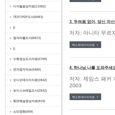
디지털음성자료(11082)
TEXT-PDF도서(9483)
3. 두려움 없이, 당신 자
()
저자: 아니타 무르자
점자라벨도서(6823)
텍스트데이지자료
()
수화영상도서자료(4799)
4. 하나님 나를 도와주세
전자점자악보(4480)
저자: 제임스 패커 
오디오데이지자료(3942)
2003
보이스브레일도서(3542)
텍스트데이지자료
화면해설영상자료(919)
소리영화(459)