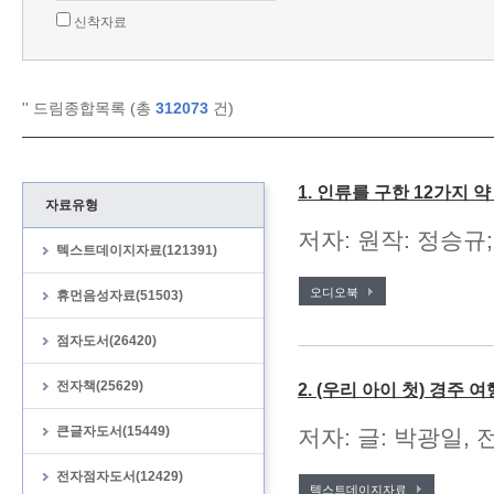
신착자료
'
' 드림종합목록 (총
312073
건)
1. 인류를 구한 12가지 
자료유형
저자: 원작: 정승규;
텍스트데이지자료(121391)
오디오북
휴먼음성자료(51503)
점자도서(26420)
전자책(25629)
2. (우리 아이 첫) 경주 여
큰글자도서(15449)
저자: 글: 박광일, 
전자점자도서(12429)
텍스트데이지자료