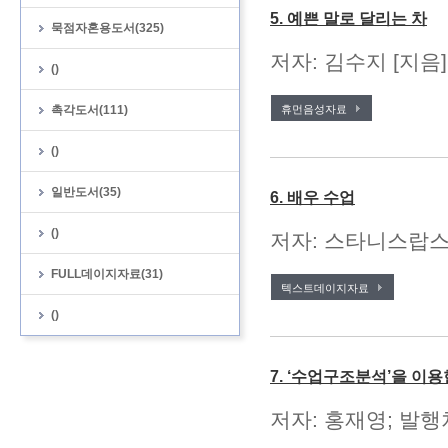
5. 예쁜 말로 달리는 차
묵점자혼용도서(325)
저자: 김수지 [지음
()
촉각도서(111)
휴먼음성자료
()
일반도서(35)
6. 배우 수업
()
저자: 스타니스랍스키 
FULL데이지자료(31)
텍스트데이지자료
()
7. ‘수업구조분석’을 이
저자: 홍재영; 발행