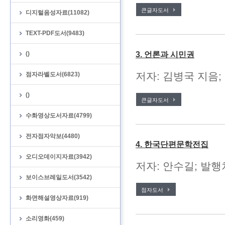
큰글자도서
디지털음성자료(11082)
TEXT-PDF도서(9483)
()
3. 언론과 시민권
저자: 김병국 지음;
점자라벨도서(6823)
()
큰글자도서
수화영상도서자료(4799)
전자점자악보(4480)
4. 한국단편문학전집
오디오데이지자료(3942)
저자: 안수길; 발행처
보이스브레일도서(3542)
점자도서
화면해설영상자료(919)
소리영화(459)