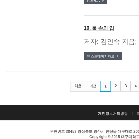
PDF/UA
10. 물 속의 입
저자: 김인숙 지음;
텍스트데이지자료
처음
이전
2
3
4
1
개인정보처리방침
우편번호 38453 경상북도 경산시 진량읍 대구대로 201 
Copyright © 2015 대구대학교