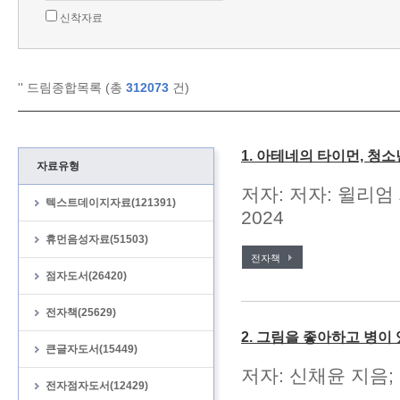
신착자료
'
' 드림종합목록 (총
312073
건)
1. 아테네의 타이먼, 청
자료유형
저자: 저자: 윌리엄
텍스트데이지자료(121391)
2024
휴먼음성자료(51503)
전자책
점자도서(26420)
전자책(25629)
2. 그림을 좋아하고 병이
큰글자도서(15449)
저자: 신채윤 지음;
전자점자도서(12429)