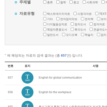
주제별
총류
철학
종교
사회과학
자료유형
텍스트데이지자료
시청각자료
TEX
기타
전자점자악보
전자책
보이
디지털음성자료
점자도서
점자자료
묵점자혼용도서
촉각도서
큰글자도
일반도서
오디오북
학술지
잡지
'
' 에 해당되는 자료의 검색 결과는 (총
657
건) 입니다.
번호
표지
서명
657
English for global communication
656
English for the workplace
655
특수교육과 통합교육의 사회학장애학생과 저성취 학생