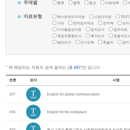
주제별
총류
철학
종교
사회과학
자료유형
텍스트데이지자료
시청각자료
TEX
기타
전자점자악보
전자책
보이
디지털음성자료
점자도서
점자자료
묵점자혼용도서
촉각도서
큰글자도
일반도서
오디오북
학술지
잡지
'
' 에 해당되는 자료의 검색 결과는 (총
657
건) 입니다.
번호
표지
서명
657
English for global communication
656
English for the workplace
655
특수교육과 통합교육의 사회학장애학생과 저성취 학생