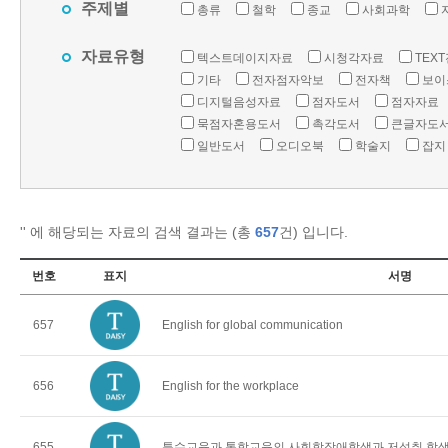
주제별
총류
철학
종교
사회과학
자료유형
텍스트데이지자료
시청각자료
TEX
기타
전자점자악보
전자책
보이
디지털음성자료
점자도서
점자자료
묵점자혼용도서
촉각도서
큰글자도
일반도서
오디오북
학술지
잡지
'
' 에 해당되는 자료의 검색 결과는 (총
657
건) 입니다.
번호
표지
서명
657
English for global communication
656
English for the workplace
655
특수교육과 통합교육의 사회학장애학생과 저성취 학생