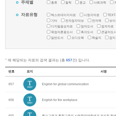
주제별
총류
철학
종교
사회과학
자료유형
텍스트데이지자료
시청각자료
TEX
기타
전자점자악보
전자책
보이
디지털음성자료
점자도서
점자자료
묵점자혼용도서
촉각도서
큰글자도
일반도서
오디오북
학술지
잡지
'
' 에 해당되는 자료의 검색 결과는 (총
657
건) 입니다.
번호
표지
서명
657
English for global communication
656
English for the workplace
655
특수교육과 통합교육의 사회학장애학생과 저성취 학생