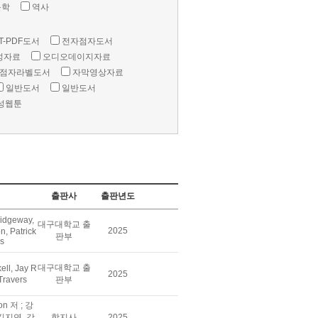
문학
역사
T-PDF도서
전자점자도서
성자료
오디오데이지자료
점자라벨도서
자막영상자료
일반도서
일반도서
성웹툰
출판사
출판년도
idgeway,
대구대학교 출
2025
, Patrick
판부
rs
대구대학교 출
ll, Jay R
2025
 Travers
판부
son 저 ; 강
김지연, 강
학지사
2025