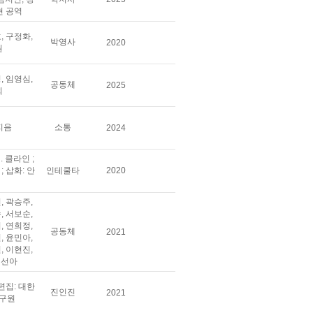
현 공역
, 구정화,
박영사
2020
원
, 임영심,
공동체
2025
희
지음
소통
2024
. 클라인 ;
; 삽화: 안
인테쿨타
2020
, 곽승주,
, 서보순,
, 연희정,
공동체
2021
, 윤민아,
, 이현진,
정선아
 편집: 대한
진인진
2021
구원