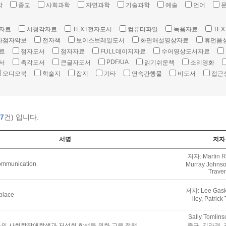
학
종교
사회과학
자연과학
기술과학
예술
언어
자료
시청각자료
TEXT전자도서
컴퓨터파일
녹음자료
TEX
자점자악보
전자책
보이스브레일도서
화면해설영상자료
휴먼음
료
점자도서
점자자료
FULL데이지자료
수어영상도서자료
PDF/UA
서
촉각도서
큰글자도서
읽기쉬운책
소리영화
오디오북
학술지
잡지
기타
연속간행물
비도서
접근
7
건) 입니다.
서명
저자
저자: Martin R
communication
Murray Johnson
Trave
저자: Lee Gaske
kplace
iley, Patrick
Sally Tomlin
의 사회학장애학생과 저성취 학생을 위한 교육 정책
종구, 김라경, 