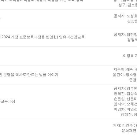
성구, 김소
공저자: 노성호
론
김상
공저자: 임민정
과정·2024 개정 표준보육과정을 반영한) 영유아건강교육
정정
이정복 
지은이: 에릭 H
진 문명을 역사로 만드는 발굴 이야기
옮긴이: 정소영 
준걸
공저자: 임부연
권혜진, 김성숙
손은실, 신은미
유아교육과정
염지숙, 오채선
이경화, 이연선
장혜진, 
저자: 김건수 ;
문화재연