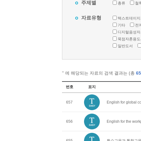
주제별
총류
철
자료유형
텍스트데이지
기타
전
디지털음성자
묵점자혼용도
일반도서
'
' 에 해당되는 자료의 검색 결과는 (총
65
번호
표지
657
English for global 
656
English for the wor
655
특수교육과 통합교육