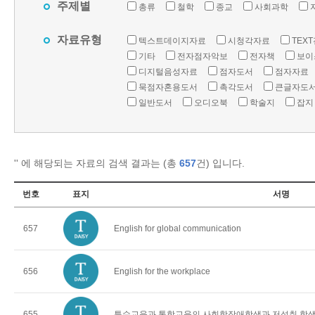
주제별
총류
철학
종교
사회과학
자료유형
텍스트데이지자료
시청각자료
TEX
기타
전자점자악보
전자책
보이
디지털음성자료
점자도서
점자자료
묵점자혼용도서
촉각도서
큰글자도
일반도서
오디오북
학술지
잡지
'
' 에 해당되는 자료의 검색 결과는 (총
657
건) 입니다.
번호
표지
서명
657
English for global communication
656
English for the workplace
655
특수교육과 통합교육의 사회학장애학생과 저성취 학생