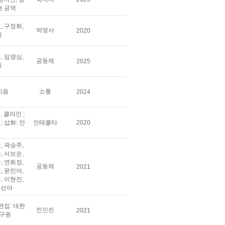
현 공역
, 구정화,
박영사
2020
원
, 임영심,
공동체
2025
희
지음
소통
2024
. 클라인 ;
; 삽화: 안
인테쿨타
2020
, 곽승주,
, 서보순,
, 연희정,
공동체
2021
, 윤민아,
, 이현진,
정선아
 편집: 대한
진인진
2021
구원