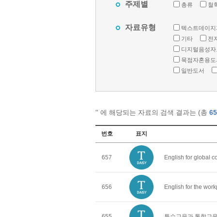
주제별
총류
철
자료유형
텍스트데이지
기타
전
디지털음성자
묵점자혼용도
일반도서
'
' 에 해당되는 자료의 검색 결과는 (총
65
번호
표지
657
English for global 
656
English for the wor
655
특수교육과 통합교육