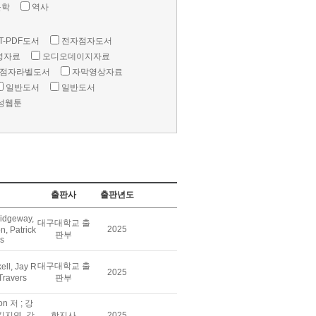
문학
역사
T-PDF도서
전자점자도서
성자료
오디오데이지자료
점자라벨도서
자막영상자료
일반도서
일반도서
성웹툰
출판사
출판년도
idgeway,
대구대학교 출
2025
, Patrick
판부
rs
대구대학교 출
ll, Jay R
2025
 Travers
판부
son 저 ; 강
김지연, 강
학지사
2025