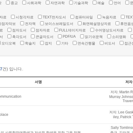
학
종교
사회과학
자연과학
기술과학
예술
언어
자료
시청각자료
TEXT전자도서
컴퓨터파일
녹음자료
TEX
자점자악보
전자책
보이스브레일도서
화면해설영상자료
휴먼음
료
점자도서
점자자료
FULL데이지자료
수어영상도서자료
PDF/UA
서
촉각도서
큰글자도서
읽기쉬운책
소리영화
오디오북
학술지
잡지
기타
연속간행물
비도서
접근
7
건) 입니다.
서명
저자
저자: Martin R
communication
Murray Johnson
Trave
저자: Lee Gaske
kplace
iley, Patrick
Sally Tomlin
의 사회학장애학생과 저성취 학생을 위한 교육 정책
종구, 김라경, 