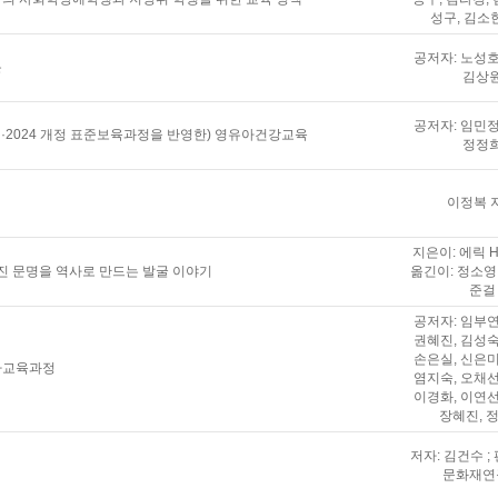
성구, 김소
공저자: 노성호
론
김상
공저자: 임민정
과정·2024 개정 표준보육과정을 반영한) 영유아건강교육
정정
이정복 
지은이: 에릭 H
진 문명을 역사로 만드는 발굴 이야기
옮긴이: 정소영 
준걸
공저자: 임부연
권혜진, 김성숙
손은실, 신은미
유아교육과정
염지숙, 오채선
이경화, 이연선
장혜진, 
저자: 김건수 ;
문화재연