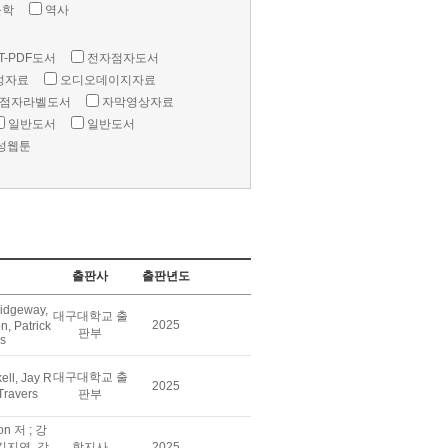
문학
역사
T-PDF도서
전자점자도서
성자료
오디오데이지자료
점자라벨도서
자막영상자료
일반도서
일반도서
성웹툰
출판사
출판년도
idgeway,
대구대학교 출
2025
, Patrick
판부
rs
대구대학교 출
ll, Jay R
2025
 Travers
판부
son 저 ; 강
김지연, 강
학지사
2025