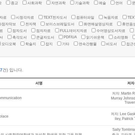
학
종교
사회과학
자연과학
기술과학
예술
언어
자료
시청각자료
TEXT전자도서
컴퓨터파일
녹음자료
TEX
자점자악보
전자책
보이스브레일도서
화면해설영상자료
휴먼음
료
점자도서
점자자료
FULL데이지자료
수어영상도서자료
PDF/UA
서
촉각도서
큰글자도서
읽기쉬운책
소리영화
오디오북
학술지
잡지
기타
연속간행물
비도서
접근
7
건) 입니다.
서명
저자
저자: Martin R
communication
Murray Johnson
Trave
저자: Lee Gaske
kplace
iley, Patrick
Sally Tomlin
의 사회학장애학생과 저성취 학생을 위한 교육 정책
종구, 김라경, 