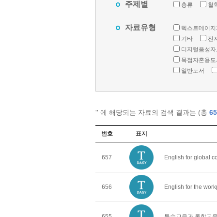
주제별
총류
철
자료유형
텍스트데이지
기타
전
디지털음성자
묵점자혼용도
일반도서
'
' 에 해당되는 자료의 검색 결과는 (총
65
번호
표지
657
English for global 
656
English for the wor
655
특수교육과 통합교육