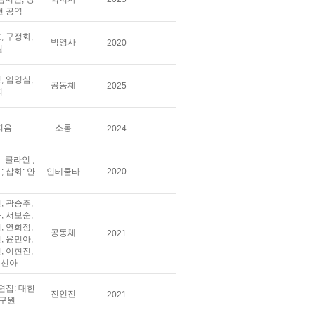
현 공역
, 구정화,
박영사
2020
원
, 임영심,
공동체
2025
희
지음
소통
2024
. 클라인 ;
; 삽화: 안
인테쿨타
2020
, 곽승주,
, 서보순,
, 연희정,
공동체
2021
, 윤민아,
, 이현진,
정선아
 편집: 대한
진인진
2021
구원