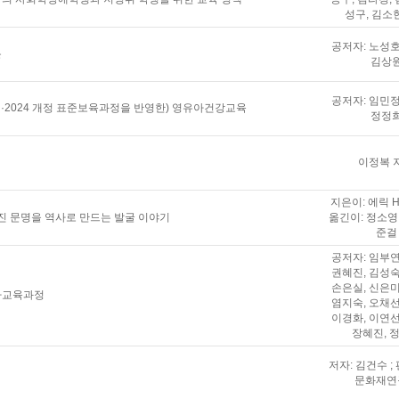
성구, 김소
공저자: 노성호
론
김상
공저자: 임민정
과정·2024 개정 표준보육과정을 반영한) 영유아건강교육
정정
이정복 
지은이: 에릭 H
진 문명을 역사로 만드는 발굴 이야기
옮긴이: 정소영 
준걸
공저자: 임부연
권혜진, 김성숙
손은실, 신은미
유아교육과정
염지숙, 오채선
이경화, 이연선
장혜진, 
저자: 김건수 ;
문화재연