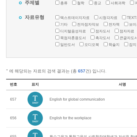
주제별
총류
철학
종교
사회과학
자료유형
텍스트데이지자료
시청각자료
TEX
기타
전자점자악보
전자책
보이
디지털음성자료
점자도서
점자자료
묵점자혼용도서
촉각도서
큰글자도
일반도서
오디오북
학술지
잡지
'
' 에 해당되는 자료의 검색 결과는 (총
657
건) 입니다.
번호
표지
서명
657
English for global communication
656
English for the workplace
655
특수교육과 통합교육의 사회학장애학생과 저성취 학생