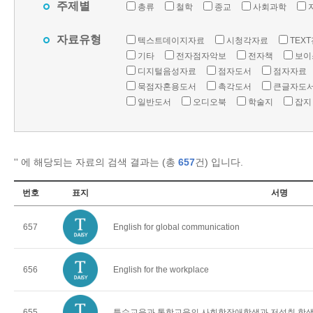
주제별
총류
철학
종교
사회과학
자료유형
텍스트데이지자료
시청각자료
TEX
기타
전자점자악보
전자책
보이
디지털음성자료
점자도서
점자자료
묵점자혼용도서
촉각도서
큰글자도
일반도서
오디오북
학술지
잡지
'
' 에 해당되는 자료의 검색 결과는 (총
657
건) 입니다.
번호
표지
서명
657
English for global communication
656
English for the workplace
655
특수교육과 통합교육의 사회학장애학생과 저성취 학생