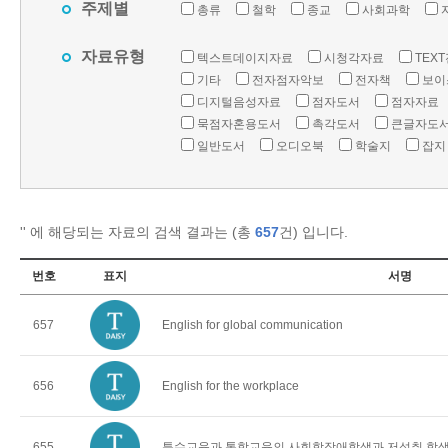
주제별
총류
철학
종교
사회과학
자료유형
텍스트데이지자료
시청각자료
TEX
기타
전자점자악보
전자책
보이
디지털음성자료
점자도서
점자자료
묵점자혼용도서
촉각도서
큰글자도
일반도서
오디오북
학술지
잡지
'
' 에 해당되는 자료의 검색 결과는 (총
657
건) 입니다.
번호
표지
서명
657
English for global communication
656
English for the workplace
655
특수교육과 통합교육의 사회학장애학생과 저성취 학생