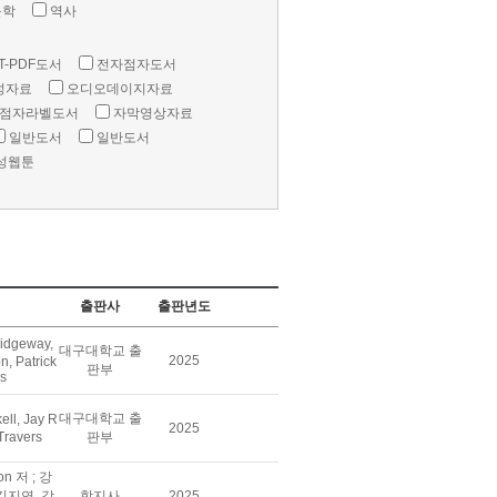
문학
역사
T-PDF도서
전자점자도서
성자료
오디오데이지자료
점자라벨도서
자막영상자료
일반도서
일반도서
성웹툰
출판사
출판년도
idgeway,
대구대학교 출
2025
, Patrick
판부
rs
대구대학교 출
ll, Jay R
2025
 Travers
판부
son 저 ; 강
김지연, 강
학지사
2025