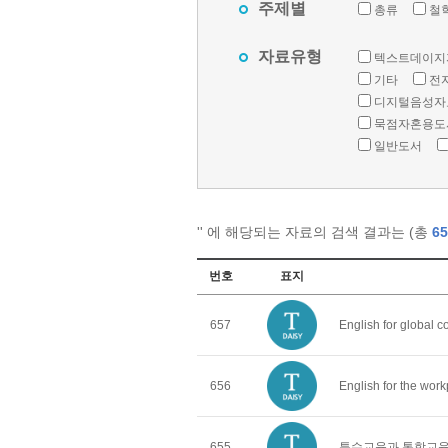
주제별
총류
철
자료유형
텍스트데이지
기타
전
디지털음성자
묵점자혼용도
일반도서
'
' 에 해당되는 자료의 검색 결과는 (총
65
번호
표지
657
English for global 
656
English for the wor
655
특수교육과 통합교육