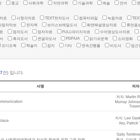
학
종교
사회과학
자연과학
기술과학
예술
언어
자료
시청각자료
TEXT전자도서
컴퓨터파일
녹음자료
TEX
자점자악보
전자책
보이스브레일도서
화면해설영상자료
휴먼음
료
점자도서
점자자료
FULL데이지자료
수어영상도서자료
PDF/UA
서
촉각도서
큰글자도서
읽기쉬운책
소리영화
오디오북
학술지
잡지
기타
연속간행물
비도서
접근
7
건) 입니다.
서명
저자
저자: Martin R
communication
Murray Johnson
Trave
저자: Lee Gaske
kplace
iley, Patrick
Sally Tomlin
의 사회학장애학생과 저성취 학생을 위한 교육 정책
종구, 김라경, 