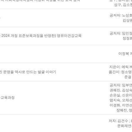
성구, 김소
공저자: 노성호
론
김상
공저자: 임민정
과정·2024 개정 표준보육과정을 반영한) 영유아건강교육
정정
이정복 
지은이: 에릭 H
진 문명을 역사로 만드는 발굴 이야기
옮긴이: 정소영 
준걸
공저자: 임부연
권혜진, 김성숙
손은실, 신은미
유아교육과정
염지숙, 오채선
이경화, 이연선
장혜진, 
저자: 김건수 ;
문화재연