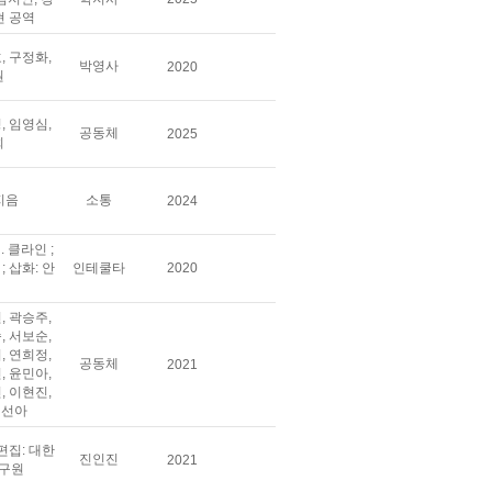
현 공역
, 구정화,
박영사
2020
원
, 임영심,
공동체
2025
희
지음
소통
2024
. 클라인 ;
; 삽화: 안
인테쿨타
2020
, 곽승주,
, 서보순,
, 연희정,
공동체
2021
, 윤민아,
, 이현진,
정선아
 편집: 대한
진인진
2021
구원