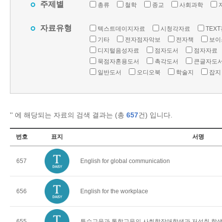
주제별
총류
철학
종교
사회과학
자료유형
텍스트데이지자료
시청각자료
TEX
기타
전자점자악보
전자책
보이
디지털음성자료
점자도서
점자자료
묵점자혼용도서
촉각도서
큰글자도
일반도서
오디오북
학술지
잡지
'
' 에 해당되는 자료의 검색 결과는 (총
657
건) 입니다.
번호
표지
서명
657
English for global communication
656
English for the workplace
655
특수교육과 통합교육의 사회학장애학생과 저성취 학생