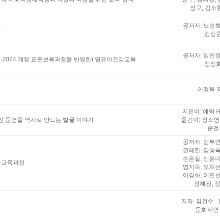
성구, 김소
공저자: 노성호
론
김상
공저자: 임민정
과정·2024 개정 표준보육과정을 반영한) 영유아건강교육
정정
이정복 
지은이: 에릭 H
진 문명을 역사로 만드는 발굴 이야기
옮긴이: 정소영 
준걸
공저자: 임부연
권혜진, 김성숙
손은실, 신은미
유아교육과정
염지숙, 오채선
이경화, 이연선
장혜진, 
저자: 김건수 ;
문화재연