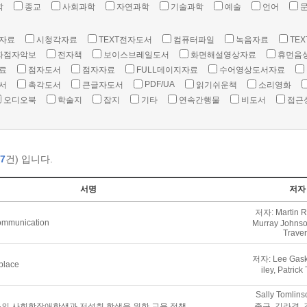
학
종교
사회과학
자연과학
기술과학
예술
언어
자료
시청각자료
TEXT전자도서
컴퓨터파일
녹음자료
TEX
자점자악보
전자책
보이스브레일도서
화면해설영상자료
휴먼음
료
점자도서
점자자료
FULL데이지자료
수어영상도서자료
PDF/UA
서
촉각도서
큰글자도서
읽기쉬운책
소리영화
오디오북
학술지
잡지
기타
연속간행물
비도서
접근
7
건) 입니다.
서명
저자
저자: Martin R
communication
Murray Johnson
Trave
저자: Lee Gaske
kplace
iley, Patrick
Sally Tomlin
의 사회학장애학생과 저성취 학생을 위한 교육 정책
종구, 김라경, 