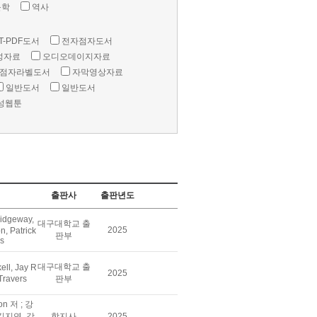
문학
역사
T-PDF도서
전자점자도서
성자료
오디오데이지자료
점자라벨도서
자막영상자료
일반도서
일반도서
성웹툰
출판사
출판년도
idgeway,
대구대학교 출
2025
, Patrick
판부
rs
대구대학교 출
ll, Jay R
2025
 Travers
판부
son 저 ; 강
김지연, 강
학지사
2025