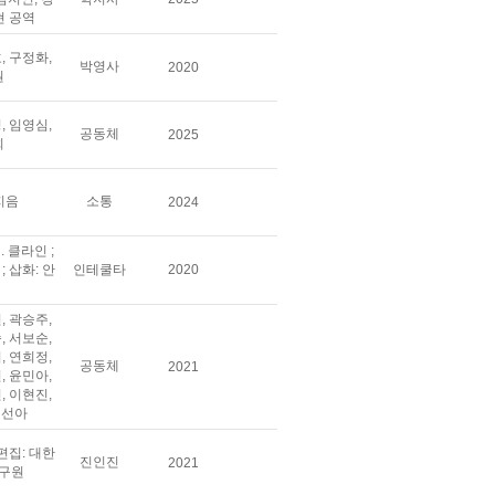
현 공역
, 구정화,
박영사
2020
원
, 임영심,
공동체
2025
희
지음
소통
2024
. 클라인 ;
; 삽화: 안
인테쿨타
2020
, 곽승주,
, 서보순,
, 연희정,
공동체
2021
, 윤민아,
, 이현진,
정선아
 편집: 대한
진인진
2021
구원