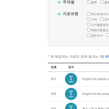
주제별
총류
철
자료유형
텍스트데이지
기타
전
디지털음성자
묵점자혼용도
일반도서
'
' 에 해당되는 자료의 검색 결과는 (총
65
번호
표지
657
English for global 
656
English for the wor
655
특수교육과 통합교육