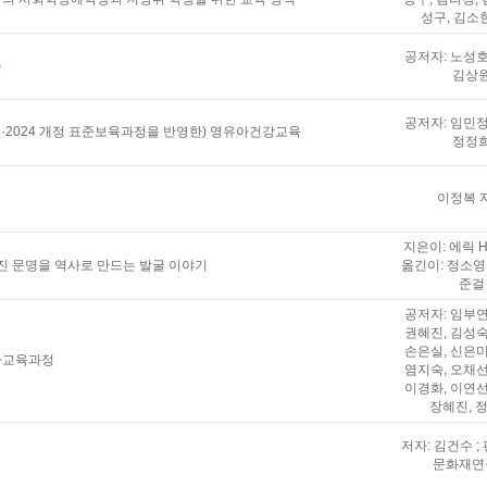
성구, 김소
공저자: 노성호
론
김상
공저자: 임민정
과정·2024 개정 표준보육과정을 반영한) 영유아건강교육
정정
이정복 
지은이: 에릭 H
진 문명을 역사로 만드는 발굴 이야기
옮긴이: 정소영 
준걸
공저자: 임부연
권혜진, 김성숙
손은실, 신은미
유아교육과정
염지숙, 오채선
이경화, 이연선
장혜진, 
저자: 김건수 ;
문화재연