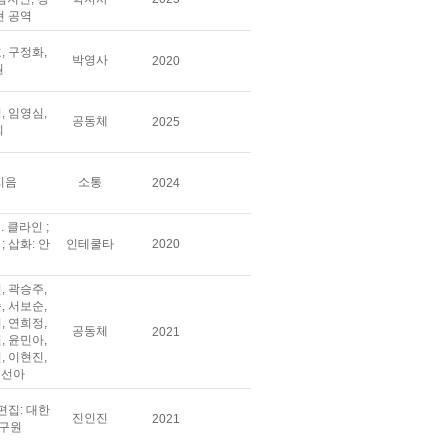
현 공역
, 구정화,
박영사
2020
원
, 임영심,
공동체
2025
희
지음
소통
2024
. 클라인 ;
; 삽화: 안
인테쿨타
2020
, 곽승주,
, 서보순,
, 연희정,
공동체
2021
, 윤민아,
, 이현진,
정선아
 편집: 대한
진인진
2021
구원