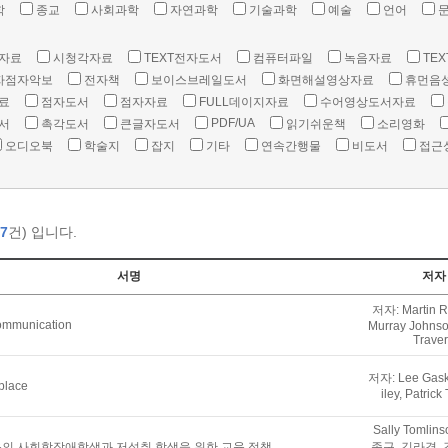
학
종교
사회과학
자연과학
기술과학
예술
언어
자료
시청각자료
TEXT전자도서
컴퓨터파일
녹음자료
TEX
자점자악보
전자책
보이스브레일도서
화면해설영상자료
휴먼음
료
점자도서
점자자료
FULL데이지자료
수어영상도서자료
PDF/UA
서
촉각도서
큰글자도서
읽기쉬운책
소리영화
오디오북
학술지
잡지
기타
연속간행물
비도서
접근
7
건) 입니다.
서명
저자
저자: Martin R
communication
Murray Johnson
Trave
저자: Lee Gaske
kplace
iley, Patrick
Sally Tomlin
의 사회학장애학생과 저성취 학생을 위한 교육 정책
종구, 김라경, 