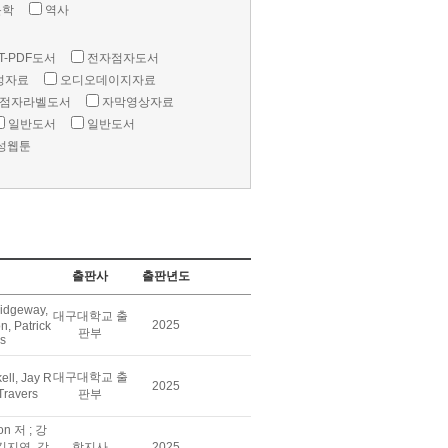
문학
역사
T-PDF도서
전자점자도서
성자료
오디오데이지자료
점자라벨도서
자막영상자료
일반도서
일반도서
성웹툰
출판사
출판년도
idgeway,
대구대학교 출
2025
, Patrick
판부
rs
대구대학교 출
ll, Jay R
2025
 Travers
판부
son 저 ; 강
김지연, 강
학지사
2025