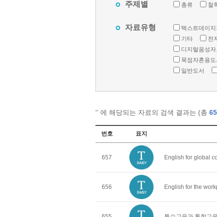
주제별
총류
철
자료유형
텍스트데이지
기타
전
디지털음성자
묵점자혼용도
일반도서
'
' 에 해당되는 자료의 검색 결과는 (총
65
번호
표지
657
English for global 
656
English for the wor
655
특수교육과 통합교육