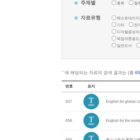
주제별
총류
철
자료유형
텍스트데이지
기타
전
디지털음성자
묵점자혼용도
일반도서
'
' 에 해당되는 자료의 검색 결과는 (총
65
번호
표지
657
English for global 
656
English for the wor
655
특수교육과 통합교육