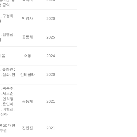
현 공역
, 구정화,
박영사
2020
원
, 임영심,
공동체
2025
희
지음
소통
2024
. 클라인 ;
; 삽화: 안
인테쿨타
2020
, 곽승주,
, 서보순,
, 연희정,
공동체
2021
, 윤민아,
, 이현진,
정선아
 편집: 대한
진인진
2021
구원