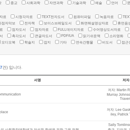
학
종교
사회과학
자연과학
기술과학
예술
언어
자료
시청각자료
TEXT전자도서
컴퓨터파일
녹음자료
TEX
자점자악보
전자책
보이스브레일도서
화면해설영상자료
휴먼음
료
점자도서
점자자료
FULL데이지자료
수어영상도서자료
PDF/UA
서
촉각도서
큰글자도서
읽기쉬운책
소리영화
오디오북
학술지
잡지
기타
연속간행물
비도서
접근
7
건) 입니다.
서명
저자
저자: Martin R
communication
Murray Johnson
Trave
저자: Lee Gaske
kplace
iley, Patrick
Sally Tomlin
의 사회학장애학생과 저성취 학생을 위한 교육 정책
종구, 김라경, 