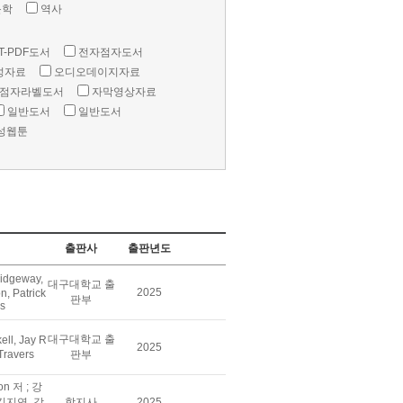
문학
역사
T-PDF도서
전자점자도서
성자료
오디오데이지자료
점자라벨도서
자막영상자료
일반도서
일반도서
성웹툰
출판사
출판년도
idgeway,
대구대학교 출
2025
, Patrick
판부
rs
대구대학교 출
ll, Jay R
2025
 Travers
판부
son 저 ; 강
김지연, 강
학지사
2025