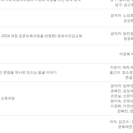
성구, 김소
공저자: 노성호
론
김상
공저자: 임민정
과정·2024 개정 표준보육과정을 반영한) 영유아건강교육
정정
이정복 
지은이: 에릭 H
진 문명을 역사로 만드는 발굴 이야기
옮긴이: 정소영 
준걸
공저자: 임부연
권혜진, 김성숙
손은실, 신은미
유아교육과정
염지숙, 오채선
이경화, 이연선
장혜진, 
저자: 김건수 ;
문화재연