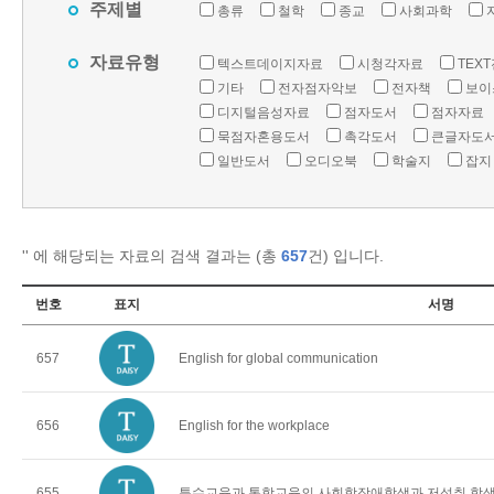
주제별
총류
철학
종교
사회과학
자료유형
텍스트데이지자료
시청각자료
TEX
기타
전자점자악보
전자책
보이
디지털음성자료
점자도서
점자자료
묵점자혼용도서
촉각도서
큰글자도
일반도서
오디오북
학술지
잡지
'
' 에 해당되는 자료의 검색 결과는 (총
657
건) 입니다.
번호
표지
서명
657
English for global communication
656
English for the workplace
655
특수교육과 통합교육의 사회학장애학생과 저성취 학생