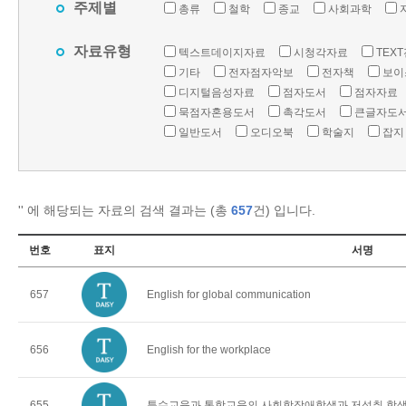
주제별
총류
철학
종교
사회과학
자료유형
텍스트데이지자료
시청각자료
TEX
기타
전자점자악보
전자책
보이
디지털음성자료
점자도서
점자자료
묵점자혼용도서
촉각도서
큰글자도
일반도서
오디오북
학술지
잡지
'
' 에 해당되는 자료의 검색 결과는 (총
657
건) 입니다.
번호
표지
서명
657
English for global communication
656
English for the workplace
655
특수교육과 통합교육의 사회학장애학생과 저성취 학생