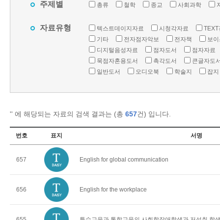
주제별
총류
철학
종교
사회과학
자료유형
텍스트데이지자료
시청각자료
TEX
기타
전자점자악보
전자책
보이
디지털음성자료
점자도서
점자자료
묵점자혼용도서
촉각도서
큰글자도
일반도서
오디오북
학술지
잡지
'
' 에 해당되는 자료의 검색 결과는 (총
657
건) 입니다.
번호
표지
서명
657
English for global communication
656
English for the workplace
655
특수교육과 통합교육의 사회학장애학생과 저성취 학생