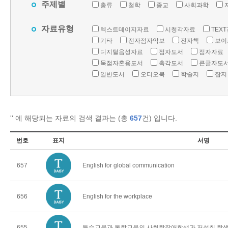
주제별
총류
철학
종교
사회과학
자료유형
텍스트데이지자료
시청각자료
TEX
기타
전자점자악보
전자책
보이
디지털음성자료
점자도서
점자자료
묵점자혼용도서
촉각도서
큰글자도
일반도서
오디오북
학술지
잡지
'
' 에 해당되는 자료의 검색 결과는 (총
657
건) 입니다.
번호
표지
서명
657
English for global communication
656
English for the workplace
655
특수교육과 통합교육의 사회학장애학생과 저성취 학생