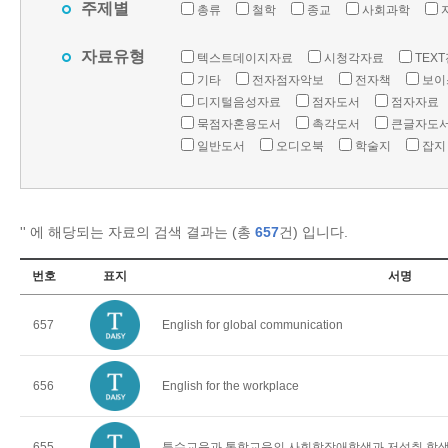
주제별
총류
철학
종교
사회과학
자료유형
텍스트데이지자료
시청각자료
TEX
기타
전자점자악보
전자책
보이
디지털음성자료
점자도서
점자자료
묵점자혼용도서
촉각도서
큰글자도
일반도서
오디오북
학술지
잡지
'
' 에 해당되는 자료의 검색 결과는 (총
657
건) 입니다.
번호
표지
서명
657
English for global communication
656
English for the workplace
655
특수교육과 통합교육의 사회학장애학생과 저성취 학생