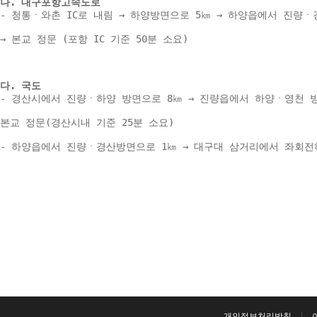
나. 대구포항고속도로 
- 청통ㆍ와촌 IC로 내림 → 하양방면으로 5㎞ → 하양읍에서 진량ㆍ
→ 본교 정문 (포항 IC 기준 50분 소요) 
다. 국도 
- 경산시에서 진량ㆍ하양 방면으로 8㎞ → 진량읍에서 하양ㆍ영천 방
본교 정문(경산시내 기준 25분 소요) 
- 하양읍에서 진량ㆍ경산방면으로 1㎞ → 대구대 삼거리에서 좌회전하여
개인정보처리방침